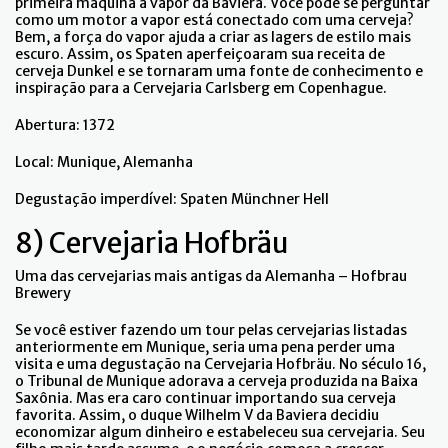
primeira máquina a vapor da Baviera. Você pode se perguntar
como um motor a vapor está conectado com uma cerveja?
Bem, a força do vapor ajuda a criar as lagers de estilo mais
escuro. Assim, os Spaten aperfeiçoaram sua receita de
cerveja Dunkel e se tornaram uma fonte de conhecimento e
inspiração para a Cervejaria Carlsberg em Copenhague.
Abertura: 1372
Local: Munique, Alemanha
Degustação imperdível: Spaten Münchner Hell
8) Cervejaria Hofbräu
Uma das cervejarias mais antigas da Alemanha – Hofbrau
Brewery
Se você estiver fazendo um tour pelas cervejarias listadas
anteriormente em Munique, seria uma pena perder uma
visita e uma degustação na Cervejaria Hofbräu. No século 16,
o Tribunal de Munique adorava a cerveja produzida na Baixa
Saxônia. Mas era caro continuar importando sua cerveja
favorita. Assim, o duque Wilhelm V da Baviera decidiu
economizar algum dinheiro e estabeleceu sua cervejaria. Seu