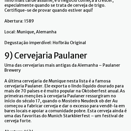
filho mais tarde assume, e o negócio começa a crescer,
especialmente quando se trata de cerveja de trigo.
Certifique-se de provar quando estiver aqui!
Abertura: 1589
Local: Munique, Alemanha
Degustação imperdível: Hofbräu Original
9) Cervejaria Paulaner
Uma das cervejarias mais antigas da Alemanha – Paulaner
Brewery
A última cervejaria de Munique nesta lista é a famosa
cervejaria Paulaner. Ele exporta o lindo líquido dourado para
mais de 70 países e é muito popular na Oktoberfest anual.As
primeiras menções à cervejaria Paulaner ressurgiram no
início do século 17, quando o Mosteiro Neudeck ob der Au
começou a fabricar cerveja e dar o excesso para vendê-la em
bares locais e apoiar a comunidade pobre. Esta cerveja ainda é
uma das favoritas do Munich Starkbierfest – um festival de
cerveja forte.