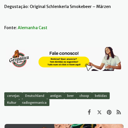
Degustação: Original Schlenkerla Smokebeer – Märzen
Fonte:
Alemanha Cast
cervejas
Deutschland
antigas
beer
choop
bebidas
Kultur
radiogermanica