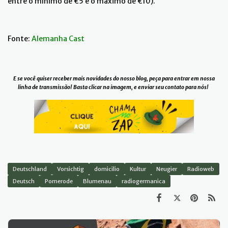
entre o mínimo de €5 e o máximo de €10).
Fonte:
Alemanha Cast
E se você quiser receber mais novidades do nosso blog, peça para entrar em nossa
linha de transmissão! Basta clicar na imagem, e enviar seu contato para nós!
Deutschland
Vorsichtig
domicilio
Kultur
Neugier
Radioweb
Deutsch
Pomerode
Blumenau
radiogermanica