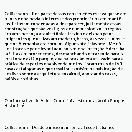
Collischonn - Boa parte dessas construções estava quase em
ruínas e não havia o interesse dos proprietários em mantê-
las. Estavam condenadas a desaparecer, justamente essas
construções que são vestígios de quem colonizou a região.
Era uma herança arquitetônica trazida e deixada pelos
imigrantes que utilizavam madeira, barro, às vezes tijolos, e
que na Alemanha era comum. Alguns até falavam: "Me dá
uns trocos e pode levar tudo, pois minha intenção é derrubá-
la". E assim procedemos, desmanchando e trazendo para o
local onde está o parque, que na ocasião era utilizado para a
prática de esportes envolvendo motos. Foram mais de 140
casas catalogadas o que resultou também na publicação de
um livro sobre a arquitetura enxaimel, abordando casas,
paióis e cozinhas.
O Informativo do Vale - Como foi a estruturação do Parque
Histórico?
Collischonn - Desde o início não foi fácil esse trabalho.