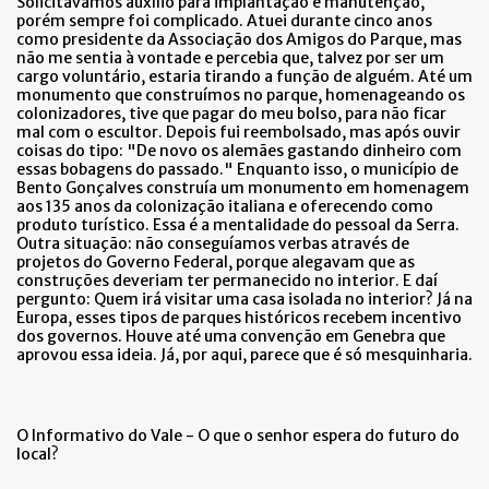
Solicitávamos auxílio para implantação e manutenção,
porém sempre foi complicado. Atuei durante cinco anos
como presidente da Associação dos Amigos do Parque, mas
não me sentia à vontade e percebia que, talvez por ser um
cargo voluntário, estaria tirando a função de alguém. Até um
monumento que construímos no parque, homenageando os
colonizadores, tive que pagar do meu bolso, para não ficar
mal com o escultor. Depois fui reembolsado, mas após ouvir
coisas do tipo: "De novo os alemães gastando dinheiro com
essas bobagens do passado." Enquanto isso, o município de
Bento Gonçalves construía um monumento em homenagem
aos 135 anos da colonização italiana e oferecendo como
produto turístico. Essa é a mentalidade do pessoal da Serra.
Outra situação: não conseguíamos verbas através de
projetos do Governo Federal, porque alegavam que as
construções deveriam ter permanecido no interior. E daí
pergunto: Quem irá visitar uma casa isolada no interior? Já na
Europa, esses tipos de parques históricos recebem incentivo
dos governos. Houve até uma convenção em Genebra que
aprovou essa ideia. Já, por aqui, parece que é só mesquinharia.
O Informativo do Vale - O que o senhor espera do futuro do
local?