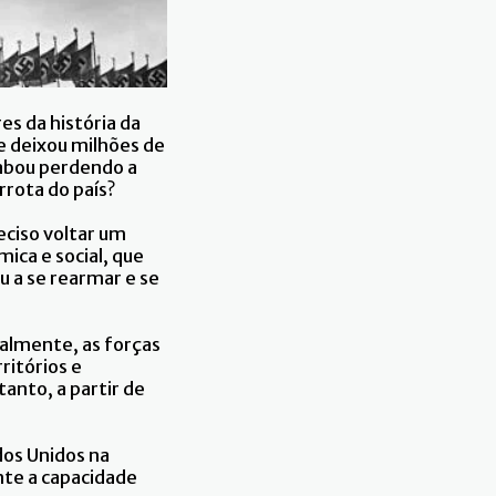
s da história da
e deixou milhões de
cabou perdendo a
rrota do país?
eciso voltar um
ica e social, que
 a se rearmar e se
ialmente, as forças
ritórios e
anto, a partir de
dos Unidos na
nte a capacidade