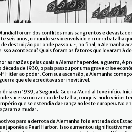
undial foi um dos conflitos mais sangrentos e devastadore
e seis anos, o mundo se viu envolvido em uma batalha qu
de destruição por onde passou. E, no final, a Alemanha a
 isso aconteceu? Quais foram os fatores que levaram à de
r as razões pelas quais a Alemanha perdeu a guerra, é pr
década de 1930, o país passou por uma grave crise econôm
lf Hitler ao poder. Com sua ascensão, a Alemanha começou
uerra que ele acreditava ser inevitável.
lônia em 1939, a Segunda Guerra Mundial teve início. Inic
nde sucesso no campo de batalha, conquistando vários ter
pério que se estendia da França ao leste europeu. No ent
meçaram a mudar.
otivos para a derrota da Alemanha foi a entrada dos Esta
ue japonês a Pearl Harbor. Isso aumentou significativame