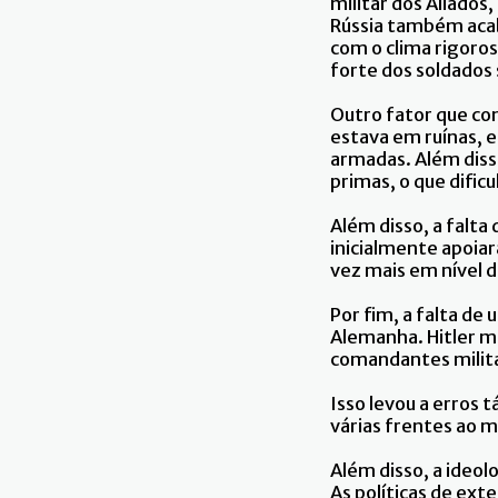
militar dos Aliados
Rússia também acabo
com o clima rigoros
forte dos soldados 
Outro fator que con
estava em ruínas, 
armadas. Além diss
primas, o que dific
Além disso, a falt
inicialmente apoia
vez mais em nível 
Por fim, a falta d
Alemanha. Hitler m
comandantes milita
Isso levou a erros t
várias frentes ao 
Além disso, a ideol
As políticas de ex