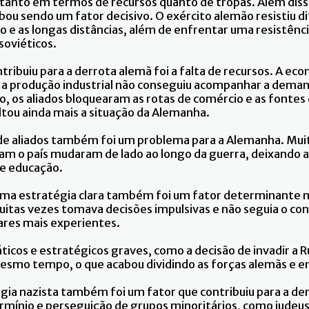
, tanto em termos de recursos quanto de tropas. Além diss
u sendo um fator decisivo. O exército alemão resistiu di
o e as longas distâncias, além de enfrentar uma resistênc
soviéticos.
tribuiu para a derrota alemã foi a falta de recursos. A eco
e a produção industrial não conseguiu acompanhar a deman
o, os aliados bloquearam as rotas de comércio e as fontes
ultou ainda mais a situação da Alemanha.
a de aliados também foi um problema para a Alemanha. Mui
ram o país mudaram de lado ao longo da guerra, deixando 
de educação.
e uma estratégia clara também foi um fator determinante 
uitas vezes tomava decisões impulsivas e não seguia o con
res mais experientes.
áticos e estratégicos graves, como a decisão de invadir a R
mesmo tempo, o que acabou dividindo as forças alemãs e 
ogia nazista também foi um fator que contribuiu para a d
termínio e perseguição de grupos minoritários, como judeu