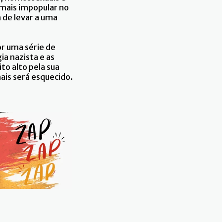
 mais impopular no
m de levar a uma
r uma série de
ia nazista e as
to alto pela sua
ais será esquecido.