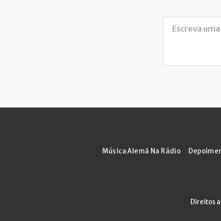
Música Alemã Na Rádio
Depoime
Direitos 