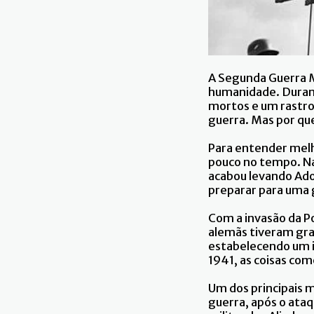
A Segunda Guerra M
humanidade. Durant
mortos e um rastro 
guerra. Mas por que
Para entender melho
pouco no tempo. Na 
acabou levando Ado
preparar para uma g
Com a invasão da Po
alemãs tiveram gra
estabelecendo um im
1941, as coisas co
Um dos principais m
guerra, após o ataq