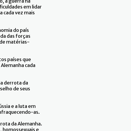
o, a guerra na
ficuldades em lidar
ia cada vez mais
nomia do país
da das forças
 de matérias-
tos países que
a Alemanha cada
na derrota da
selho de seus
ússia e a luta em
enfraquecendo-as.
errota da Alemanha.
s, homossexuais e